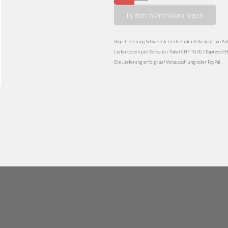
In den Warenkorb legen
Shop-Lieferung Schweiz & Liechtenstein! Ausland auf An
Lieferkosten pro Versand / Paket CHF 10.00 / Express C
Die Lieferung erfolgt auf Vorauszahlung oder PayPal.