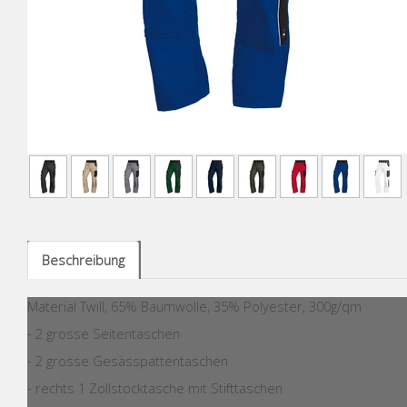
Beschreibung
Material Twill, 65% Baumwolle, 35% Polyester, 300g/qm
- 2 grosse Seitentaschen
- 2 grosse Gesässpattentaschen
- rechts 1 Zollstocktasche mit Stifttaschen