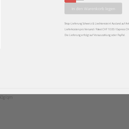
In den Warenkorb legen
Shop-Lieferung Schweiz & Liechtenstein! Ausland auf An
Lieferkosten pro Versand / Paket CHF 10.00 / Express C
Die Lieferung erfolgt auf Vorauszahlung oder PayPal.
340g/qm