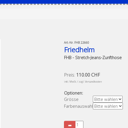
Art.-Nr.
FHB 22660
Friedhelm
FHB - Stretch-Jeans-Zunfthose
Preis:
110.00 CHF
​
inkl. MwSt. / zzgl. Versandkosten
Optionen:
Grösse
Farbenauswahl