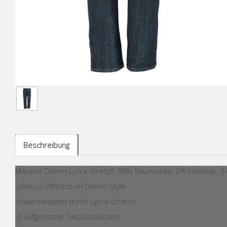
Beschreibung
Material Denim-Lycra-Stretch; 98% Baumwolle, 2% Elasthan, 
-Jeans-Zunfthose im Denim-Style
-superbequem durch Lycra-Stretch
-2 aufgesetzte Gesässtaschen