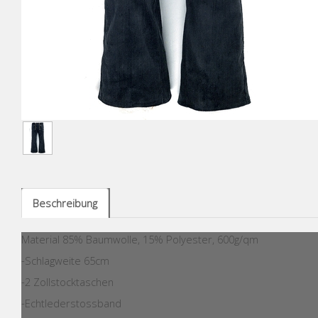
Beschreibung
Material 85% Baumwolle, 15% Polyester, 600g/qm
-Schlagweite 65cm
-2 Zollstocktaschen
-Echtlederstossband