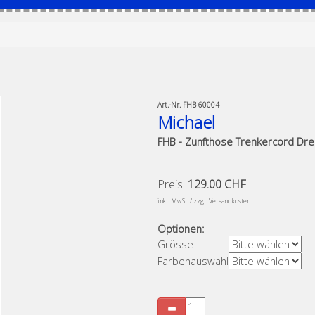
Art.-Nr.
FHB 60004
Michael
FHB - Zunfthose Trenkercord Dre
Preis:
129.00 CHF
​
inkl. MwSt. / zzgl. Versandkosten
Optionen:
Grösse
Farbenauswahl