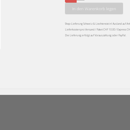
In den Warenkorb legen
Shop-Lieferung Schweiz & Liechtenstein! Ausland auf An
Lieferkosten pro Versand / Paket CHF 10.00 / Express C
Die Lieferung erfolgt auf Vorauszahlung oder PayPal.