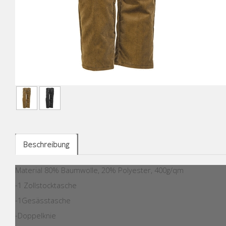
Beschreibung
Material 80% Baumwolle, 20% Polyester, 400g/qm
-1 Zollstocktasche
-1Gesässtasche
-Doppelknie