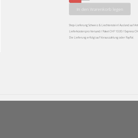
In den Warenkorb legen
Shop-Lieferung Schweiz & Liechtenstein! Ausland auf An
Lieferkosten pro Versand / Paket CHF 10.00 / Express C
Die Lieferung erfolgt auf Vorauszahlung oder PayPal.