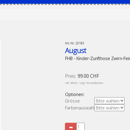
Art.-Nr.
20183
August
FHB - Kinder-Zunfthose Zwirn-Fei
Preis:
99.00 CHF
​
inkl. MwSt. / zzgl. Versandkosten
Optionen:
Grösse
Farbenauswahl