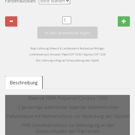
Farbenauswahl
In den Warenkorb legen
Shop-Lieferung Schweiz & Liechtenstein! Ausland auf Anfrage!
Lieferkosten pro Versand / Paket CHF 10.00 / Express CHF 12.00
Die Lieferung erfolgt auf Vorauszahlung oder PayPal.
Beschreibung
Material 100% Polyamid (Cordura 1000)
-2 geräumige aufeinander liegende Volumentschen
-Pattenklappe mit Klettverschluss zur Abdeckung der Taschen
-FHB-Schnellverschluss zur Befestigung an den
Gürtelschlaufen der FHB-Hosen