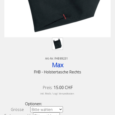
Art.-Nr.
FHB 89231
Max
FHB - Holstertasche Rechts
Preis:
15.00 CHF
​
inkl. MwSt. / zzgl. Versandkosten
Optionen:
Grösse