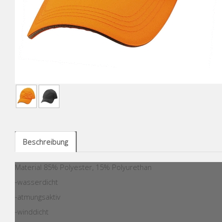
Beschreibung
Material 85% Polyester, 15% Polyurethan
-wasserdicht
-atmungsaktiv
-winddicht