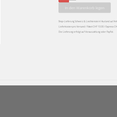
In den Warenkorb legen
Shop-Lieferung Schweiz & Liechtenstein! Ausland auf An
Lieferkosten pro Versand / Paket CHF 10.00 / Express C
Die Lieferung erfolgt auf Vorauszahlung oder PayPal.