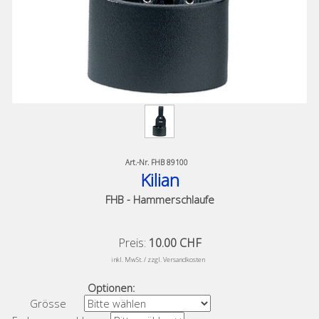
Art.-Nr.
FHB 89100
Kilian
FHB - Hammerschlaufe
Preis:
10.00 CHF
​
inkl. MwSt. / zzgl. Versandkosten
Optionen:
Grösse