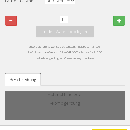
Farbenauswahl
In den Warenkorb legen
Shop-Lieferung Schweiz & Liechtenstein! Ausland auf Anfrage!
Lieferkosten pro Versand / Paket CHF 10.00 / Express CHF 12.00
Die Lieferung erfolgt auf Vorauszahlung oder PayPal.
Beschreibung
Material Rindleder
-Kombigerbung