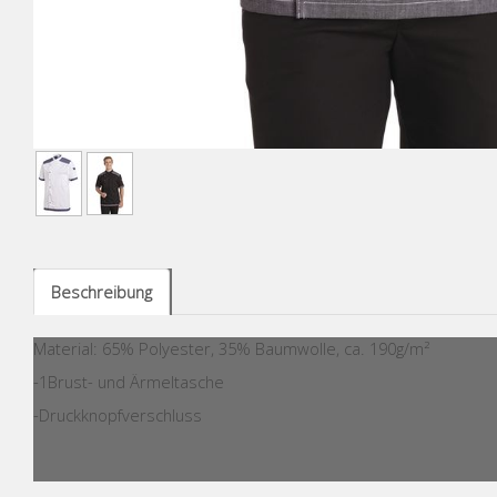
Beschreibung
Material: 65% Polyester, 35% Baumwolle, ca. 190g/m²
-1Brust- und Ärmeltasche
-Druckknopfverschluss