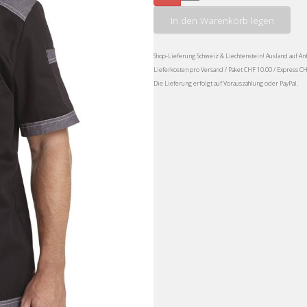
In den Warenkorb legen
Shop-Lieferung Schweiz & Liechtenstein! Ausland auf An
Lieferkosten pro Versand / Paket CHF 10.00 / Express C
Die Lieferung erfolgt auf Vorauszahlung oder PayPal.