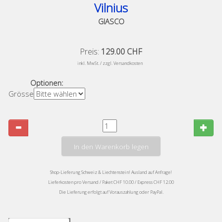
Vilnius
GIASCO
Preis:
129.00 CHF
​
inkl. MwSt. / zzgl. Versandkosten
Optionen:
Grösse
In den Warenkorb legen
Shop-Lieferung Schweiz & Liechtenstein! Ausland auf Anfrage!
Lieferkosten pro Versand / Paket CHF 10.00 / Express CHF 12.00
Die Lieferung erfolgt auf Vorauszahlung oder PayPal.