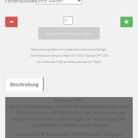
Farbenauswahl
In den Warenkorb legen
Shop-Lieferung Schweiz & Liechtenstein! Ausland auf Anfrage!
Lieferkosten pro Versand / Paket CHF 10.00 / Express CHF 12.00
Die Lieferung erfolgt auf Vorauszahlung oder PayPal.
Beschreibung
Bermuda TWILL
2 große Seitentaschen, 2 große Gesäßpattentaschen, rechts
1 Zollstocktasche mit Stifttaschen, links Beintasche und
Handytasche, weiße Kontrastriegel zur Verstärkung der
Taschenecken, reflektierende Paspel
material:65 % Baumwolle, 35% Polyester, 300 g/qm