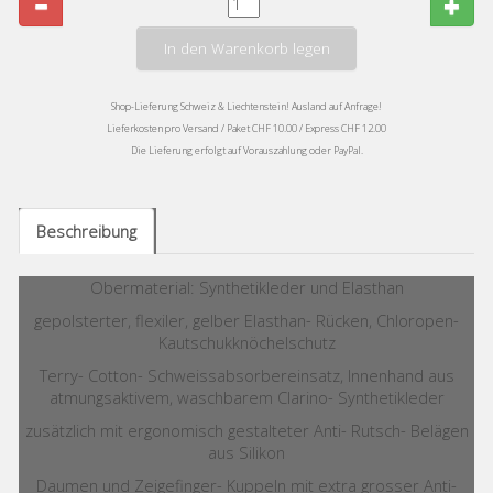
In den Warenkorb legen
Shop-Lieferung Schweiz & Liechtenstein! Ausland auf Anfrage!
Lieferkosten pro Versand / Paket CHF 10.00 / Express CHF 12.00
Die Lieferung erfolgt auf Vorauszahlung oder PayPal.
Beschreibung
Obermaterial: Synthetikleder und Elasthan
gepolsterter, flexiler, gelber Elasthan- Rücken, Chloropen-
Kautschukknöchelschutz
Terry- Cotton- Schweissabsorbereinsatz, Innenhand aus
atmungsaktivem, waschbarem Clarino- Synthetikleder
zusätzlich mit ergonomisch gestalteter Anti- Rutsch- Belägen
aus Silikon
Daumen und Zeigefinger- Kuppeln mit extra grosser Anti-