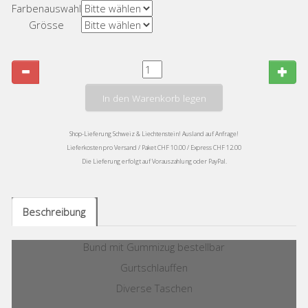
Farbenauswahl
Grösse
In den Warenkorb legen
Shop-Lieferung Schweiz & Liechtenstein! Ausland auf Anfrage!
Lieferkosten pro Versand / Paket CHF 10.00 / Express CHF 12.00
Die Lieferung erfolgt auf Vorauszahlung oder PayPal.
Beschreibung
Bund mit Gummizug bestellbar
Gurtschlauffen
Diverse Taschen